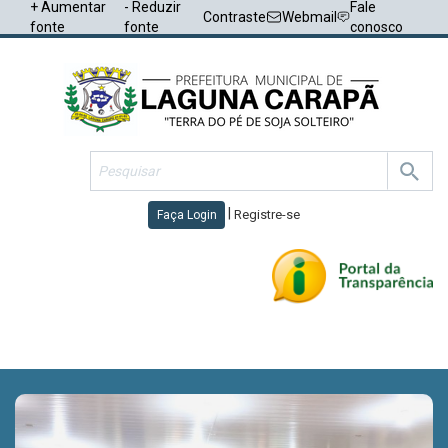
+ Aumentar
- Reduzir
Fale
Contraste
Webmail
fonte
fonte
conosco
|
Registre-se
Faça Login
Toggl
navig