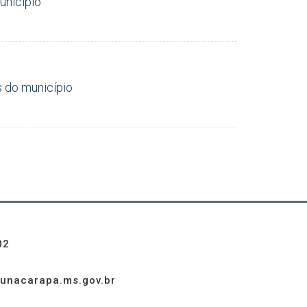
unicípio
 do município
02
unacarapa.ms.gov.br