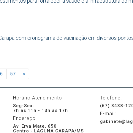
estimentos para fortalecer a saúde e a infraestrutura do m
Carapã com cronograma de vacinação em diversos pontos
6
57
»
Horário Atendimento
Telefone:
Seg-Sex:
(67) 3438-12
7h às 11h - 13h às 17h
E-mail:
Endereço
gabinete@lag
Av. Erva Mate, 650
Centro - LAGUNA CARAPA/MS