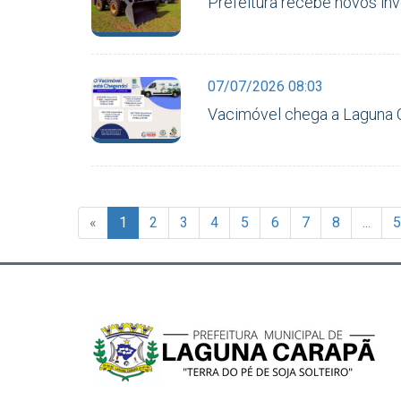
Prefeitura recebe novos inv
07/07/2026 08:03
Vacimóvel chega a Laguna 
«
1
2
3
4
5
6
7
8
...
5