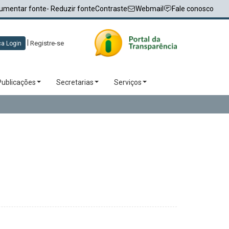
umentar fonte
- Reduzir fonte
Contraste
Webmail
Fale conosco
|
Registre-se
a Login
Publicações
Secretarias
Serviços