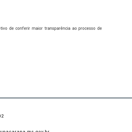
tivo de conferir maior transparência ao processo de
02
unacarapa.ms.gov.br