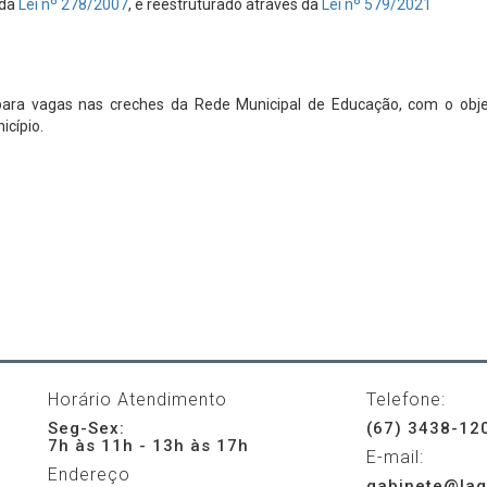
 da
Lei nº 278/2007
, e reestruturado através da
Lei nº 579/2021
a para vagas nas creches da Rede Municipal de Educação, com o obje
icípio.
Horário Atendimento
Telefone:
Seg-Sex:
(67) 3438-12
7h às 11h - 13h às 17h
E-mail:
Endereço
gabinete@lag