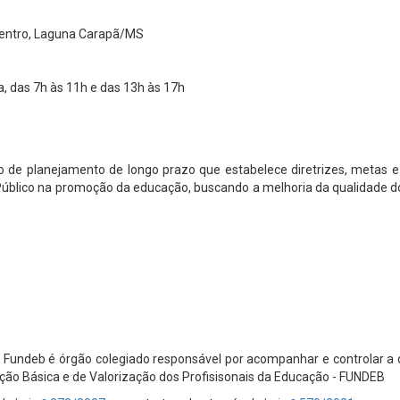
Centro, Laguna Carapã/MS
, das 7h às 11h e das 13h às 17h
o de planejamento de longo prazo que estabelece diretrizes, metas e
 Público na promoção da educação, buscando a melhoria da qualidade do 
ndeb é órgão colegiado responsável por acompanhar e controlar a dis
o Básica e de Valorização dos Profisisonais da Educação - FUNDEB