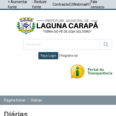
+ Aumentar
- Reduzir
Fale
Contraste
Webmail
fonte
fonte
conosco
|
Registre-se
Faça Login
Toggl
navig
Página Inicial
Diárias
Diárias