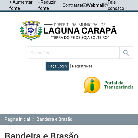
+ Aumentar
- Reduzir
Fale
Contraste
Webmail
fonte
fonte
conosco
|
Registre-se
Faça Login
Toggl
navig
Página Inicial
Bandeira e Brasão
Bandeira e Brasão