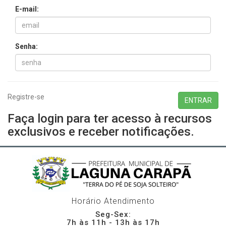
E-mail:
Senha:
Registre-se
Faça login para ter acesso à recursos
exclusivos e receber notificações.
Horário Atendimento
Seg-Sex:
7h às 11h - 13h às 17h