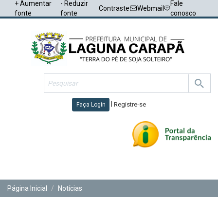
+ Aumentar
- Reduzir
Fale
Contraste
Webmail
fonte
fonte
conosco
|
Registre-se
Faça Login
Toggl
navig
Página Inicial
Notícias