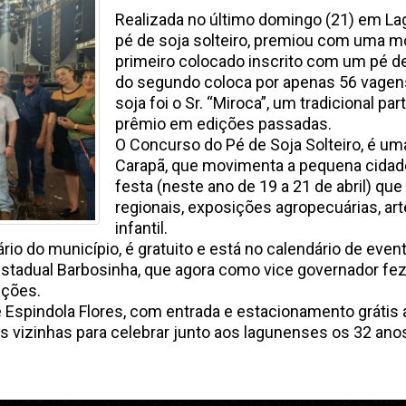
Realizada no último domingo (21) em La
pé de soja solteiro, premiou com uma mo
primeiro colocado inscrito com um pé d
do segundo coloca por apenas 56 vagens
soja foi o Sr. “Miroca”, um tradicional pa
prêmio em edições passadas.
O Concurso do Pé de Soja Solteiro, é um
Carapã, que movimenta a pequena cidade
festa (neste ano de 19 a 21 de abril) qu
regionais, exposições agropecuárias, ar
infantil.
io do município, é gratuito e está no calendário de event
stadual Barbosinha, que agora como vice governador fez
ições.
e Espindola Flores, com entrada e estacionamento grátis
 vizinhas para celebrar junto aos lagunenses os 32 ano