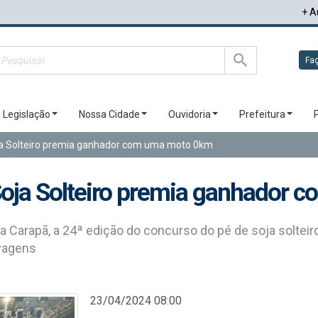
+ A
Faç
Legislação
Nossa Cidade
Ouvidoria
Prefeitura
ja Solteiro premia ganhador com uma moto 0km
Soja Solteiro premia ganhador
a Carapã, a 24ª edição do concurso do pé de soja solte
vagens
23/04/2024 08:00