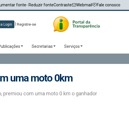
umentar fonte
- Reduzir fonte
Contraste
Webmail
Fale conosco
|
Registre-se
a Login
Publicações
Secretarias
Serviços
 com uma moto 0km
iro, premiou com uma moto 0 km o ganhador