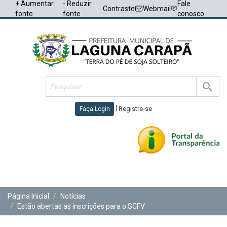
+ Aumentar
- Reduzir
Fale
Contraste
Webmail
fonte
fonte
conosco
|
Registre-se
Faça Login
Toggl
navig
Página Inicial
Notícias
Estão abertas as inscrições para o SCFV