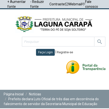
+ Aumentar
- Reduzir
Fale
Contraste
Webmail
fonte
fonte
conosco
|
Registre-se
Faça Login
Toggl
navig
Página Inicial
Notícias
Prefeito declara Luto Oficial de três dias em decorrência do
falecimento de servidor da Secretaria Municipal de Educação