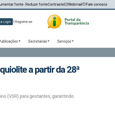
umentar fonte
- Reduzir fonte
Contraste
Webmail
Fale conosco
|
Registre-se
a Login
Publicações
Secretarias
Serviços
uiolite a partir da 28ª
ório (VSR) para gestantes, garantindo