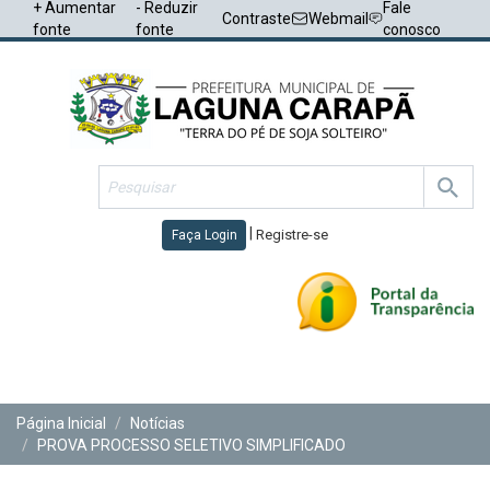
+ Aumentar
- Reduzir
Fale
Contraste
Webmail
fonte
fonte
conosco
|
Registre-se
Faça Login
Toggl
navig
Página Inicial
Notícias
PROVA PROCESSO SELETIVO SIMPLIFICADO