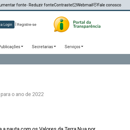
umentar fonte
- Reduzir fonte
Contraste
Webmail
Fale conosco
|
Registre-se
a Login
Publicações
Secretarias
Serviços
 para o ano de 2022
a a pauta com os Valores da Terra Nua por