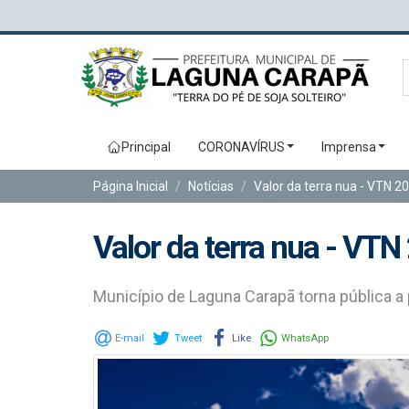
Principal
CORONAVÍRUS
Imprensa
Página Inicial
Notícias
Valor da terra nua - VTN 2
Valor da terra nua - VTN
Município de Laguna Carapã torna pública a
E-mail
Tweet
Like
WhatsApp