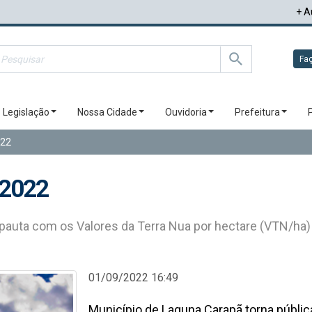
+ A
Faç
Legislação
Nossa Cidade
Ouvidoria
Prefeitura
022
 2022
 pauta com os Valores da Terra Nua por hectare (VTN/ha)
01/09/2022 16:49
Município de Laguna Carapã torna públic