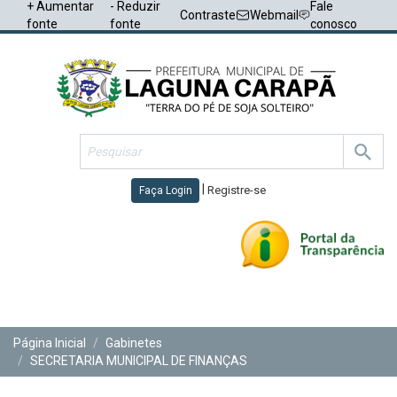
+ Aumentar
- Reduzir
Fale
Contraste
Webmail
fonte
fonte
conosco
|
Registre-se
Faça Login
Toggl
navig
Página Inicial
Gabinetes
SECRETARIA MUNICIPAL DE FINANÇAS