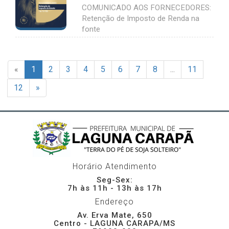
COMUNICADO AOS FORNECEDORES:
Retenção de Imposto de Renda na
fonte
«
1
2
3
4
5
6
7
8
...
11
12
»
Horário Atendimento
Seg-Sex:
7h às 11h - 13h às 17h
Endereço
Av. Erva Mate, 650
Centro - LAGUNA CARAPA/MS