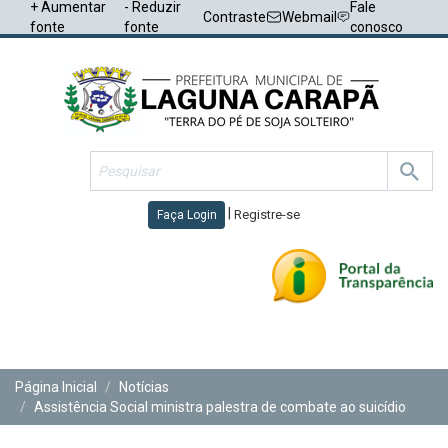
+ Aumentar
- Reduzir
Fale
Contraste
Webmail
fonte
fonte
conosco
|
Registre-se
Faça Login
Toggl
navig
Página Inicial
Notícias
Assistência Social ministra palestra de combate ao suicídio