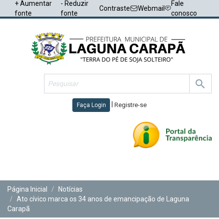
+ Aumentar
- Reduzir
Fale
Contraste
Webmail
fonte
fonte
conosco
|
Registre-se
Faça Login
Toggl
navig
Página Inicial
Notícias
Ato cívico marca os 34 anos de emancipação de Laguna
Carapã