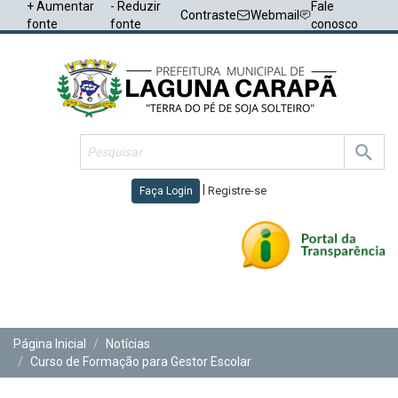
+ Aumentar
- Reduzir
Fale
Contraste
Webmail
fonte
fonte
conosco
|
Registre-se
Faça Login
Toggl
navig
Página Inicial
Notícias
Curso de Formação para Gestor Escolar