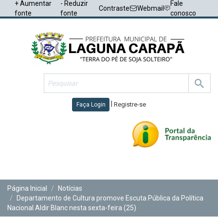
+ Aumentar
- Reduzir
Fale
Contraste
Webmail
fonte
fonte
conosco
|
Registre-se
Faça Login
Toggl
navig
Página Inicial
Notícias
Departamento de Cultura promove Escuta Pública da Política
Nacional Aldir Blanc nesta sexta-feira (25)