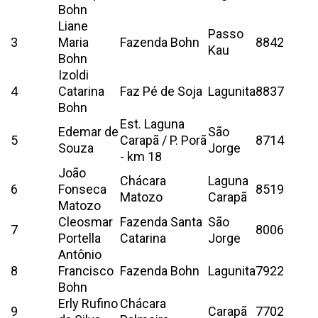
Bohn
Liane
Passo
3
Maria
Fazenda Bohn
8842
Kau
Bohn
Izoldi
4
Catarina
Faz Pé de Soja
Lagunita
8837
Bohn
Est. Laguna
Edemar de
São
5
Carapã / P. Porã
8714
Souza
Jorge
- km 18
João
Chácara
Laguna
6
Fonseca
8519
Matozo
Carapã
Matozo
Cleosmar
Fazenda Santa
São
7
8006
Portella
Catarina
Jorge
Antônio
8
Francisco
Fazenda Bohn
Lagunita
7922
Bohn
Erly Rufino
Chácara
9
Carapã
7702