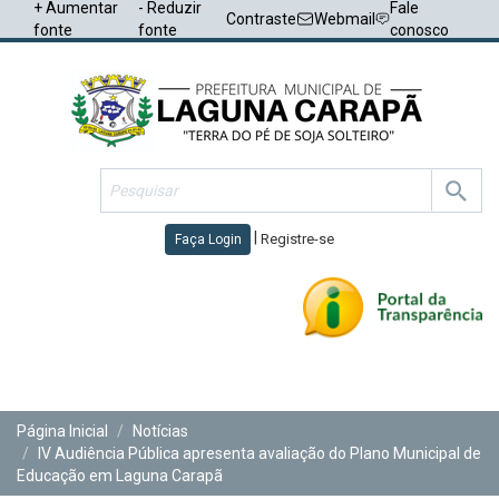
+ Aumentar
- Reduzir
Fale
Contraste
Webmail
fonte
fonte
conosco
|
Registre-se
Faça Login
Toggl
navig
Página Inicial
Notícias
IV Audiência Pública apresenta avaliação do Plano Municipal de
Educação em Laguna Carapã