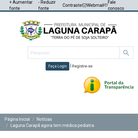
+ Aumentar
- Reduzir
Fale
Contraste
Webmail
fonte
fonte
conosco
|
Registre-se
Faça Login
Toggl
navig
Página Inicial
Notícias
Laguna Carapã agora tem médica pediatra