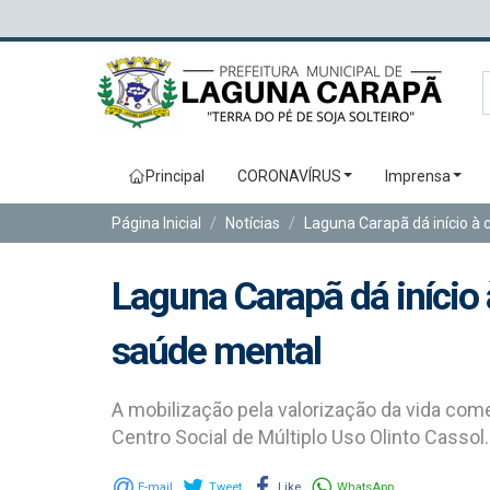
Principal
CORONAVÍRUS
Imprensa
Página Inicial
Notícias
Laguna Carapã dá início 
Laguna Carapã dá iníci
saúde mental
A mobilização pela valorização da vida com
Centro Social de Múltiplo Uso Olinto Cassol.
E-mail
Tweet
Like
WhatsApp