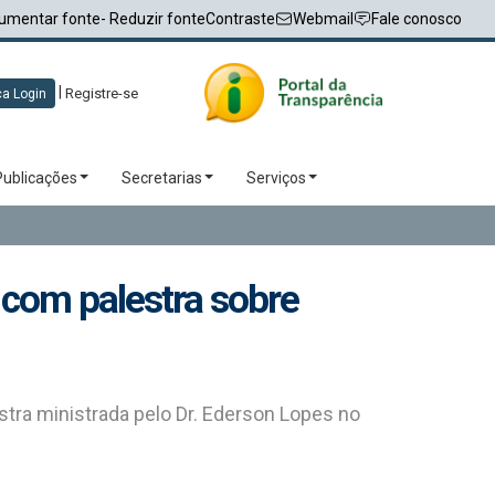
umentar fonte
- Reduzir fonte
Contraste
Webmail
Fale conosco
|
Registre-se
a Login
Publicações
Secretarias
Serviços
com palestra sobre
stra ministrada pelo Dr. Ederson Lopes no