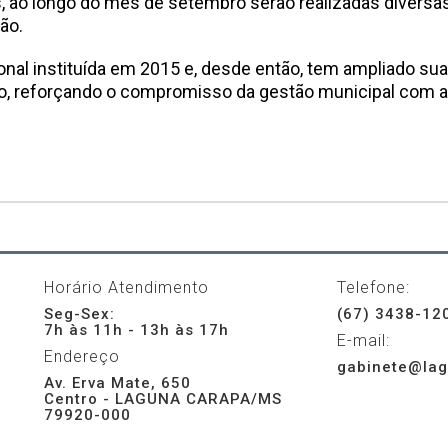
, ao longo do mês de setembro serão realizadas diversa
ão.
al instituída em 2015 e, desde então, tem ampliado sua
no, reforçando o compromisso da gestão municipal com 
Horário Atendimento
Telefone:
Seg-Sex:
(67) 3438-12
7h às 11h - 13h às 17h
E-mail:
Endereço
gabinete@lag
Av. Erva Mate, 650
Centro - LAGUNA CARAPA/MS
79920-000