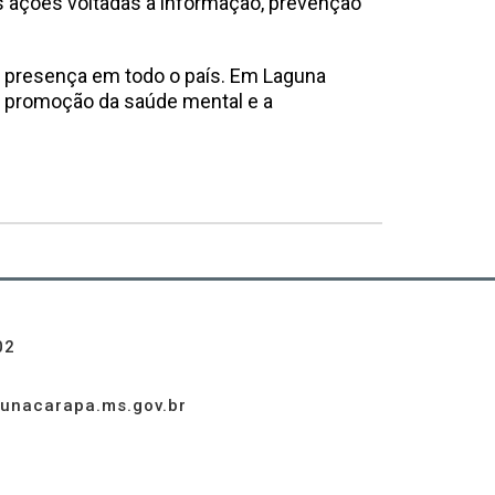
s ações voltadas à informação, prevenção
 presença em todo o país. Em Laguna
a promoção da saúde mental e a
02
unacarapa.ms.gov.br