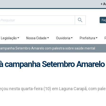
+ A
Faç
Legislação
Nossa Cidade
Ouvidoria
Prefeitura
à campanha Setembro Amarelo com palestra sobre saúde mental
o à campanha Setembro Amarelo 
eçou nesta quarta-feira (10) em Laguna Carapã, com pale