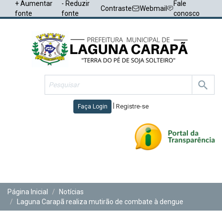
+ Aumentar
- Reduzir
Fale
Contraste
Webmail
fonte
fonte
conosco
|
Registre-se
Faça Login
Toggl
navig
Página Inicial
Notícias
Laguna Carapã realiza mutirão de combate à dengue