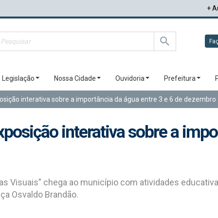
+ A
Faç
Legislação
Nossa Cidade
Ouvidoria
Prefeitura
sição interativa sobre a importância da água entre 3 e 6 de dezembro
posição interativa sobre a impo
as Visuais” chega ao município com atividades educativas
aça Osvaldo Brandão.