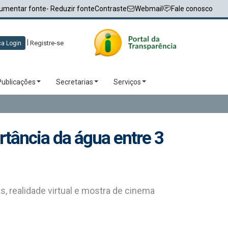
umentar fonte
- Reduzir fonte
Contraste
Webmail
Fale conosco
|
Registre-se
a Login
Publicações
Secretarias
Serviços
rtância da água entre 3
, realidade virtual e mostra de cinema