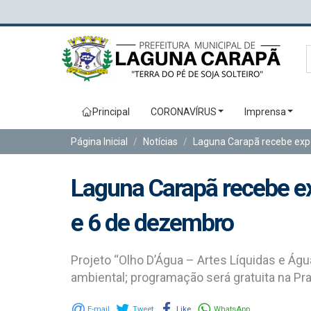
Principal
CORONAVÍRUS
Imprensa
Página Inicial
Notícias
Laguna Carapã recebe expo
Laguna Carapã recebe ex
e 6 de dezembro
Projeto “Olho D’Água – Artes Líquidas e Águ
ambiental; programação será gratuita na Pr
E-mail
Tweet
Like
WhatsApp