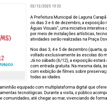
02/12/2025 13:32
A Prefeitura Municipal de Laguna Carapã
os dias 3 e 6 de dezembro, a exposição i
Águas Visuais”, uma iniciativa interativa
por meio de instalações artísticas, tecn
atividades serão realizadas na Praça Os
Nos dias 3, 4 e 5 de dezembro (quarta, qu
voltado exclusivamente às escolas do m
Já no sábado (6/12), a exposição estará 
com entrada gratuita. Na mesma data, às 
com exibição de filmes sobre preservaçã
todas as idades.
 caminhão equipado com multiplataforma digital que ofer
erramentas tecnológicas. Durante a visita, o público aco
s e comunidades, até chegar ao mar, vivenciando de forma