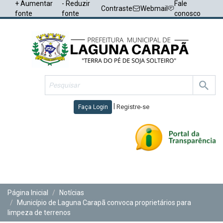
+ Aumentar
- Reduzir
Fale
Contraste
Webmail
fonte
fonte
conosco
|
Registre-se
Faça Login
Toggl
navig
Página Inicial
Notícias
Município de Laguna Carapã convoca proprietários para
limpeza de terrenos