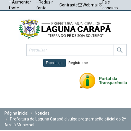
+ Aumentar
- Reduzir
Fale
Contraste
Webmail
fonte
fonte
conosco
|
Registre-se
Faça Login
Toggl
navig
Página Inicial
Notícias
Prefeitura de Laguna Carapã divulga programação oficial do 2º
Arraiá Municipal