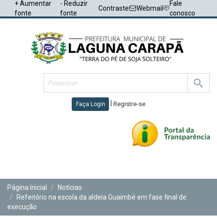
+ Aumentar
- Reduzir
Fale
Contraste
Webmail
fonte
fonte
conosco
|
Registre-se
Faça Login
Toggl
navig
Página Inicial
Notícias
Refeitório na escola da aldeia Guaimbé em fase final de
execução