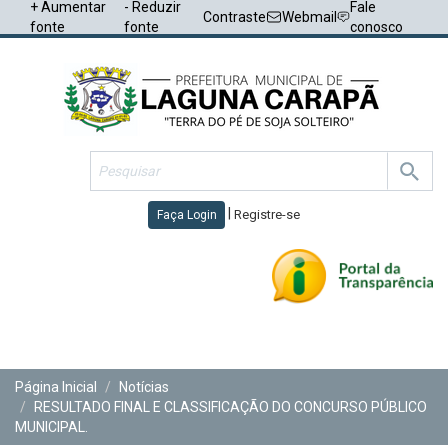
+ Aumentar
- Reduzir
Fale
Contraste
Webmail
fonte
fonte
conosco
|
Registre-se
Faça Login
Toggl
navig
Página Inicial
Notícias
RESULTADO FINAL E CLASSIFICAÇÃO DO CONCURSO PÚBLICO
MUNICIPAL.