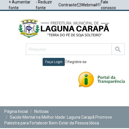
+ Aumentar
- Reduzir
Fale
Contraste
Webmail
fonte
fonte
conosco
|
Registre-se
Faça Login
Toggl
navig
Página Inicial
Notícias
Saúde Mental na Melhor Idade: Laguna Carapã Promove
Palestra para Fortalecer Bem-Estar da Pessoa Idosa