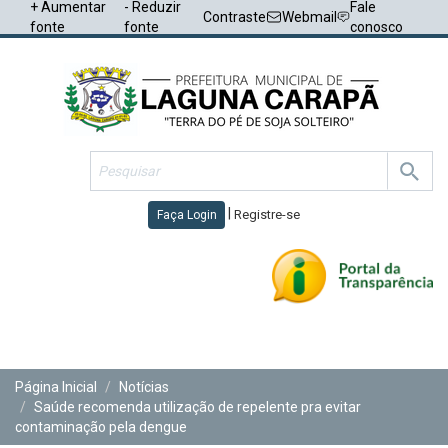
+ Aumentar
- Reduzir
Fale
Contraste
Webmail
fonte
fonte
conosco
|
Registre-se
Faça Login
Toggl
navig
Página Inicial
Notícias
Saúde recomenda utilização de repelente pra evitar
contaminação pela dengue