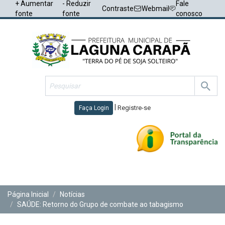
+ Aumentar
- Reduzir
Fale
Contraste
Webmail
fonte
fonte
conosco
|
Registre-se
Faça Login
Toggl
navig
Página Inicial
Notícias
SAÚDE: Retorno do Grupo de combate ao tabagismo