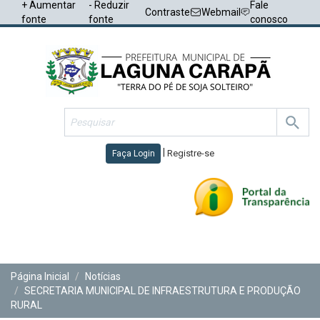
+ Aumentar
- Reduzir
Fale
Contraste
Webmail
fonte
fonte
conosco
|
Registre-se
Faça Login
Toggl
navig
Página Inicial
Notícias
SECRETARIA MUNICIPAL DE INFRAESTRUTURA E PRODUÇÃO
RURAL