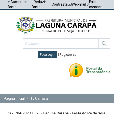
+ Aumentar
- Reduzir
Fale
Contraste
Webmail
fonte
fonte
conosco
|
Registre-se
Faça Login
Toggl
navig
Página Inicial
Tv Câmara
26/04/2023 16:20 -
Laguna Carapã - Festa do Pé de Soja