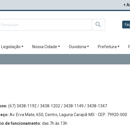
+ A
Faç
Legislação
Nossa Cidade
Ouvidoria
Prefeitura
one:
(67) 3438-1192 / 3438-1202 / 3438-1149 / 3438-1347
eço:
Av. Erva Mate, 650, Centro, Laguna Carapã-MS - CEP: 79920-000
io de funcionamento:
das 7h às 13h