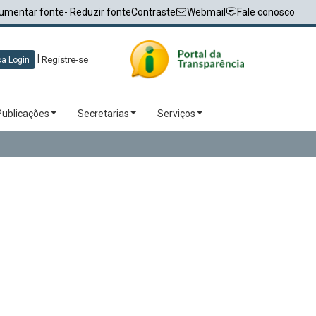
umentar fonte
- Reduzir fonte
Contraste
Webmail
Fale conosco
|
Registre-se
a Login
Publicações
Secretarias
Serviços