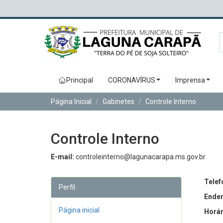
Principal
CORONAVÍRUS
Imprensa
Página Inicial
Gabinetes
Controle Interno
Controle Interno
E-mail:
controleinterno@lagunacarapa.ms.gov.br
Telef
Perfil
Ender
Página inicial
Horár