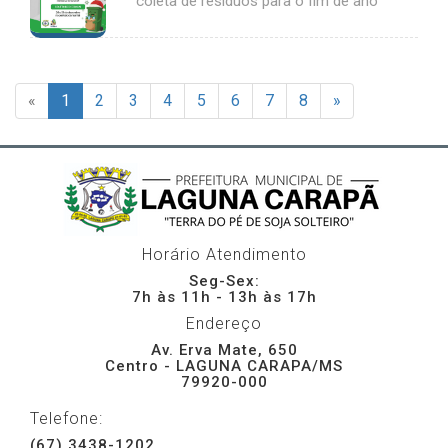
coleta de resíduos para o fim de ano
«
1
2
3
4
5
6
7
8
»
Horário Atendimento
Seg-Sex:
7h às 11h - 13h às 17h
Endereço
Av. Erva Mate, 650
Centro - LAGUNA CARAPA/MS
79920-000
Telefone:
(67) 3438-1202