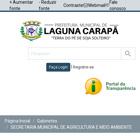
+ Aumentar
- Reduzir
Fale
Contraste
Webmail
fonte
fonte
conosco
|
Registre-se
Faça Login
Toggl
navig
Página Inicial
Gabinetes
SECRETARIA MUNICIPAL DE AGRICULTURA E MEIO AMBIENTE