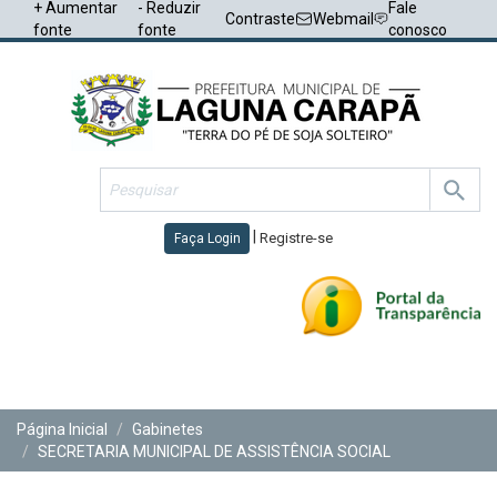
+ Aumentar
- Reduzir
Fale
Contraste
Webmail
fonte
fonte
conosco
|
Registre-se
Faça Login
Toggl
navig
Página Inicial
Gabinetes
SECRETARIA MUNICIPAL DE ASSISTÊNCIA SOCIAL