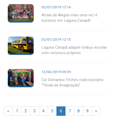
02/07/2019 12:16
Arraiá da Alegria mais uma vez é
sucesso em Laguna Carapã!
02/07/2019 12:13
Laguna Carapã adquire ônibus escolar
com recursos próprios
13/06/2019 09:39
Cei Dolvanino Triches realiza projeto
“Tenda da Imaginação”
«
1
2
3
4
5
6
7
8
9
»