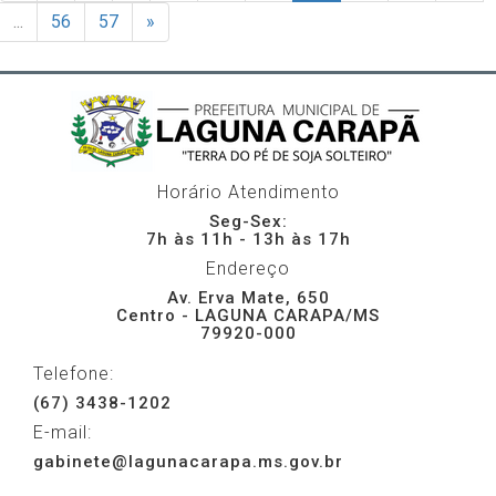
...
56
57
»
Horário Atendimento
Seg-Sex:
7h às 11h - 13h às 17h
Endereço
Av. Erva Mate, 650
Centro - LAGUNA CARAPA/MS
79920-000
Telefone:
(67) 3438-1202
E-mail:
gabinete@lagunacarapa.ms.gov.br