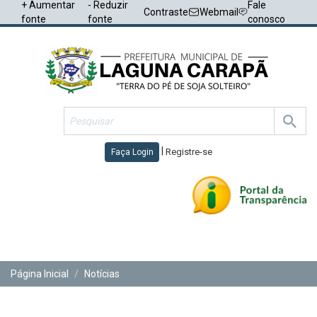
+ Aumentar
- Reduzir
Fale
Contraste
Webmail
fonte
fonte
conosco
|
Registre-se
Faça Login
Toggl
navig
Página Inicial
Notícias