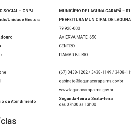
O SOCIAL – CNPJ
MUNICÍPIO DE LAGUNA CARAPÃ – 01.
ade/Unidade Gestora
PREFEITURA MUNICIPAL DE LAGUN
79.920-000
adouro
AV. ERVA MATE, 650
o
CENTRO
r
ITAMAR BILIBIO
one
(67) 3438-1202 / 3438-1149 / 3438-11
l
gabinete@lagunacarapa.ms.gov.br
www.lagunacarapa.ms.gov.br
Segunda-feira a Sexta-feira
io de Atendimento
das 07h00 às 13h00
ícias