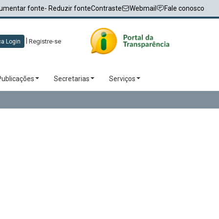
umentar fonte
- Reduzir fonte
Contraste
Webmail
Fale conosco
|
Registre-se
a Login
Publicações
Secretarias
Serviços