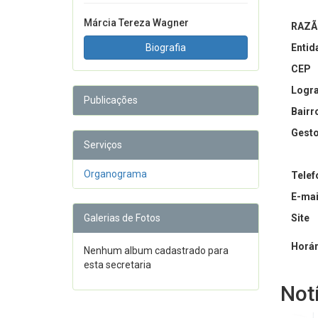
Márcia Tereza Wagner
RAZÃ
Biografia
Entid
CEP
Logr
Publicações
Bairr
Gesto
Serviços
Organograma
Telef
E-mai
Galerias de Fotos
Site
Horár
Nenhum album cadastrado para
esta secretaria
Not