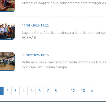
Prefeitura adquire novo equipamento para reforçar a 
11/03/2026 13:22
Laguna Carapã realiza assinatura da ordem de serviç
AGEHAB
09/02/2026 13:35
Volta às aulas é marcada por festa, entrega de kits e
municipal em Laguna Carapã
1
2
3
4
5
6
7
8
...
12
13
»