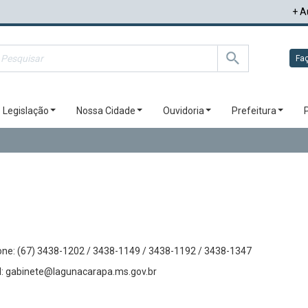
+ A
Faç
Legislação
Nossa Cidade
Ouvidoria
Prefeitura
one: (67) 3438-1202 / 3438-1149 / 3438-1192 / 3438-1347
l: gabinete@lagunacarapa.ms.gov.br