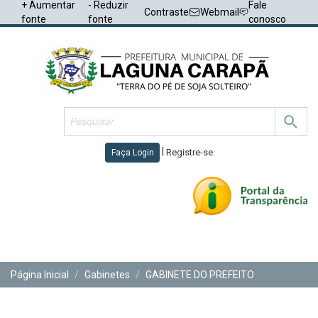
+ Aumentar
- Reduzir
Fale
Contraste
Webmail
fonte
fonte
conosco
|
Registre-se
Faça Login
Toggl
navig
Página Inicial
Gabinetes
GABINETE DO PREFEITO