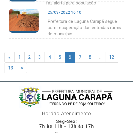
faz alerta para população
25/03/2022 16:10
Prefeitura de Laguna Carapã segue
com recuperação das estradas rurais
do município
«
1
2
3
4
5
6
7
8
...
12
13
»
Horário Atendimento
Seg-Sex:
7h às 11h - 13h às 17h