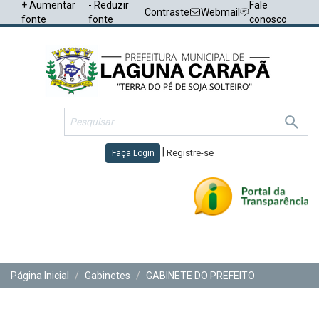
+ Aumentar
- Reduzir
Fale
Contraste
Webmail
fonte
fonte
conosco
|
Registre-se
Faça Login
Toggl
navig
Página Inicial
Gabinetes
GABINETE DO PREFEITO