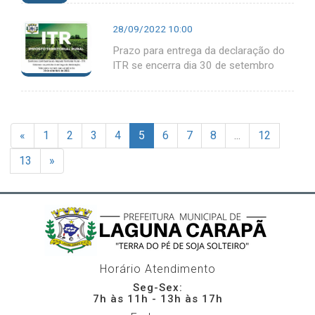
28/09/2022 10:00
Prazo para entrega da declaração do
ITR se encerra dia 30 de setembro
«
1
2
3
4
5
6
7
8
...
12
13
»
Horário Atendimento
Seg-Sex:
7h às 11h - 13h às 17h