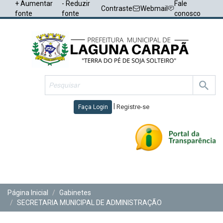
+ Aumentar
- Reduzir
Fale
Contraste
Webmail
fonte
fonte
conosco
|
Registre-se
Faça Login
Toggl
navig
Página Inicial
Gabinetes
SECRETARIA MUNICIPAL DE ADMINISTRAÇÃO