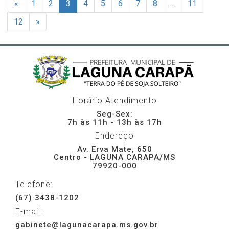
«
1
2
3
4
5
6
7
8
...
11
12
»
Horário Atendimento
Seg-Sex:
7h às 11h - 13h às 17h
Endereço
Av. Erva Mate, 650
Centro - LAGUNA CARAPA/MS
79920-000
Telefone:
(67) 3438-1202
E-mail:
gabinete@lagunacarapa.ms.gov.br